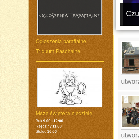
ienia się....
Czu
kaplica to zapraszam do galerii. Bardzo dziękuję wszystkim ofiarodawcom dzi
Ogłoszenia parafialne
Triduum Paschalne
utwor
Msze święte w niedzielę
Buk
9.00 i 12:00
Rzędziny
11.00
Stolec
10.00
utwor