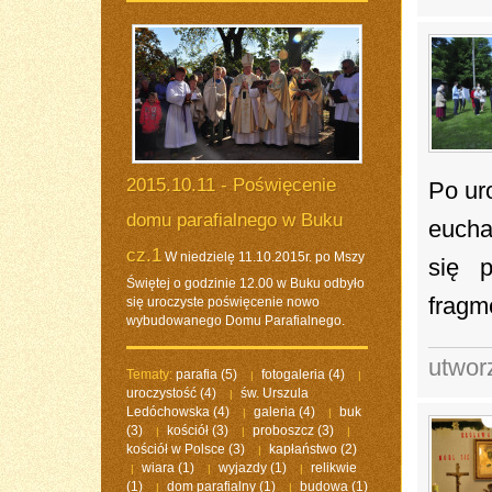
2015.10.11 - Poświęcenie
Po ur
domu parafialnego w Buku
eucha
cz.1
W niedzielę 11.10.2015r. po Mszy
się p
Świętej o godzinie 12.00 w Buku odbyło
fragm
się uroczyste poświęcenie nowo
wybudowanego Domu Parafialnego.
utwor
Tematy:
parafia
(5)
fotogaleria
(4)
|
|
uroczystość
(4)
św. Urszula
|
Ledóchowska
(4)
galeria
(4)
buk
|
|
(3)
kościół
(3)
proboszcz
(3)
|
|
|
kościół w Polsce
(3)
kapłaństwo
(2)
|
wiara
(1)
wyjazdy
(1)
relikwie
|
|
|
(1)
dom parafialny
(1)
budowa
(1)
|
|