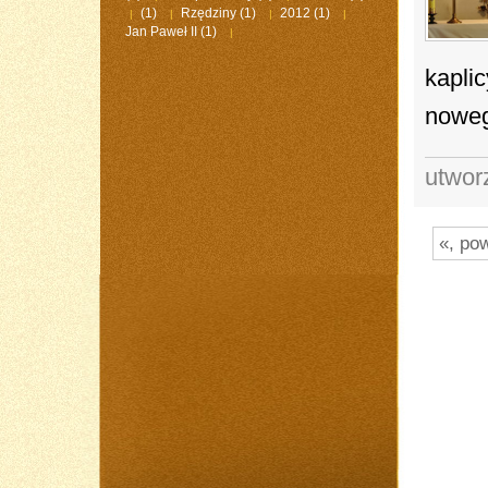
(1)
Rzędziny
(1)
2012
(1)
|
|
|
|
Jan Paweł II
(1)
|
kaplic
noweg
utwor
«, po