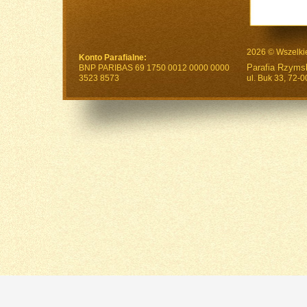
2026 © Wszelki
Konto Parafialne:
Parafia Rzymsk
BNP PARIBAS 69 1750 0012 0000 0000
3523 8573
ul. Buk 33, 72-