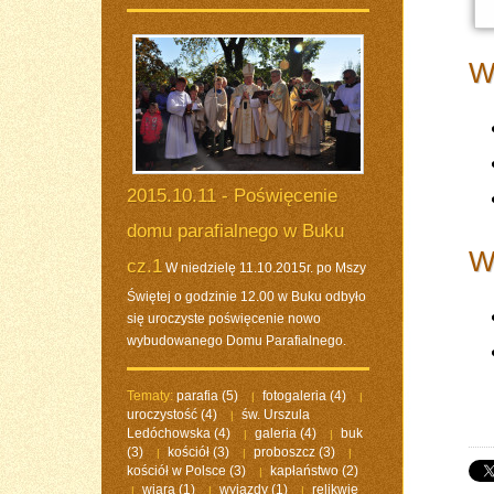
W 
2015.10.11 - Poświęcenie
domu parafialnego w Buku
W
cz.1
W niedzielę 11.10.2015r. po Mszy
Świętej o godzinie 12.00 w Buku odbyło
się uroczyste poświęcenie nowo
wybudowanego Domu Parafialnego.
Tematy:
parafia
(5)
fotogaleria
(4)
|
|
uroczystość
(4)
św. Urszula
|
Ledóchowska
(4)
galeria
(4)
buk
|
|
(3)
kościół
(3)
proboszcz
(3)
|
|
|
kościół w Polsce
(3)
kapłaństwo
(2)
|
wiara
(1)
wyjazdy
(1)
relikwie
|
|
|