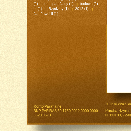
(1)
dom parafialny
(1)
budowa
(1)
|
|
(1)
Rzędziny
(1)
2012
(1)
|
|
|
|
Jan Paweł II
(1)
|
2026 © Wszelki
Konto Parafialne:
Parafia Rzymsk
BNP PARIBAS 69 1750 0012 0000 0000
3523 8573
ul. Buk 33, 72-