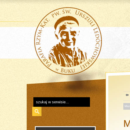
Msz
M