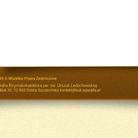
26 © Wszelkie Prawa Zastrzeżone
rafia Rzymskokatolicka pw. św. Urszuli Ledóchowskiej
. Buk 33, 72-003 Dobra Szczecińska
kontakt@buk.eparafia.pl