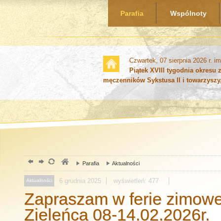
Parafia
Wspólnoty
Czwartek, 07 sierpnia 2026 r.
im
Piątek XVIII tygodnia okres
męczenników Sykstusa II i towarzyszy
Parafia
Aktualności
6
grudnia
2025
wyświetleń: 477
Aktualności
Zapraszam w ferie zimowe
Zieleńca 08-14.02.2026r.