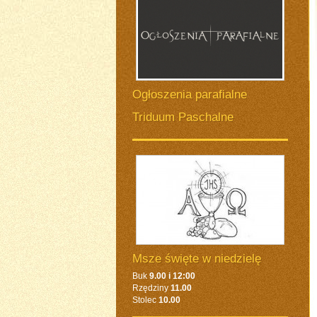
Ogłoszenia parafialne
Triduum Paschalne
Msze święte w niedzielę
Buk
9.00 i 12:00
Rzędziny
11.00
Stolec
10.00