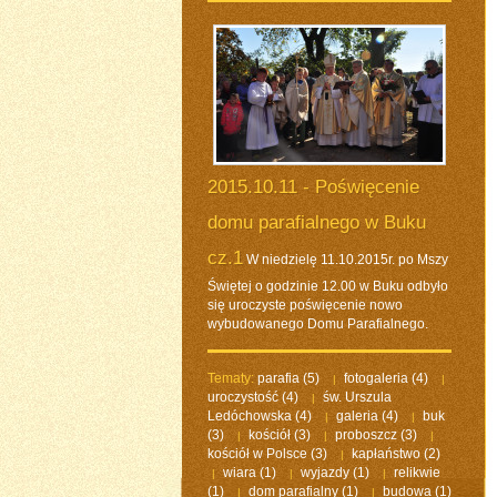
2015.10.11 - Poświęcenie
domu parafialnego w Buku
cz.1
W niedzielę 11.10.2015r. po Mszy
Świętej o godzinie 12.00 w Buku odbyło
się uroczyste poświęcenie nowo
wybudowanego Domu Parafialnego.
Tematy:
parafia
(5)
fotogaleria
(4)
|
|
uroczystość
(4)
św. Urszula
|
Ledóchowska
(4)
galeria
(4)
buk
|
|
(3)
kościół
(3)
proboszcz
(3)
|
|
|
kościół w Polsce
(3)
kapłaństwo
(2)
|
wiara
(1)
wyjazdy
(1)
relikwie
|
|
|
(1)
dom parafialny
(1)
budowa
(1)
|
|