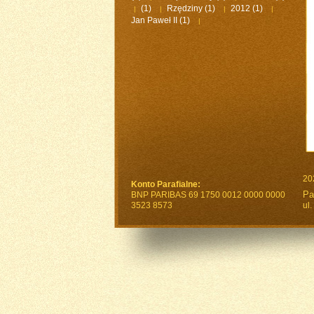
(1)
Rzędziny
(1)
2012
(1)
|
|
|
|
Jan Paweł II
(1)
|
20
Konto Parafialne:
Pa
BNP PARIBAS 69 1750 0012 0000 0000
3523 8573
ul